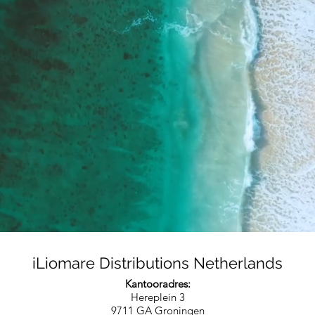
Welkom bij iLiomare
iLiomare Distributions Netherlands
Kantooradres:
Hereplein 3
9711 GA Groningen